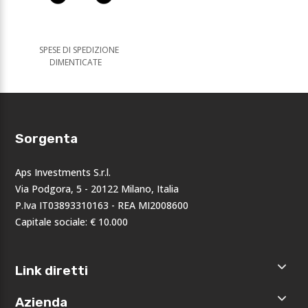
SPESE DI SPEDIZIONE
DIMENTICATE
Sorgenta
Aps Investments S.r.l.
Via Podgora, 5 - 20122 Milano, Italia
P.Iva IT03893310163 - REA MI2008600
Capitale sociale: € 10.000
Link diretti
Home
Azienda