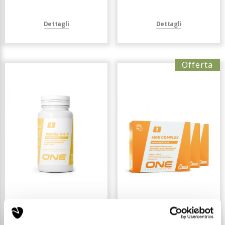
Dettagli
Dettagli
Offerta
OMEGA 369 -
3X MGK COMPLEX -
INTEGRATORE
INTEGRATORE A BASE
ALIMENTARE - 60
DI MAGNESIO E