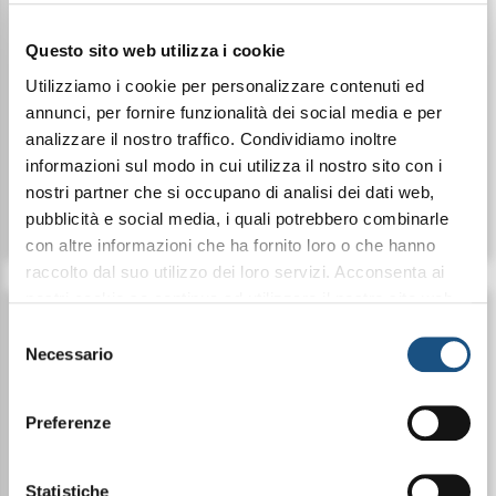
SOFTGELS
POTASSIO
Questo sito web utilizza i cookie
Utilizziamo i cookie per personalizzare contenuti ed
annunci, per fornire funzionalità dei social media e per
€ 35,90
€ 59,90
€ 83,70
analizzare il nostro traffico. Condividiamo inoltre
informazioni sul modo in cui utilizza il nostro sito con i
nostri partner che si occupano di analisi dei dati web,
Dettagli
Dettagli
pubblicità e social media, i quali potrebbero combinarle
con altre informazioni che ha fornito loro o che hanno
raccolto dal suo utilizzo dei loro servizi. Acconsenta ai
nostri cookie se continua ad utilizzare il nostro sito web.
leggi qui la nostra privacy policy
Selezione
Necessario
del
consenso
Preferenze
Statistiche