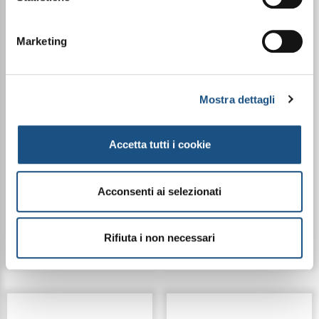
Marketing
MGK COMPLEX -
SPIRULINA -
INTEGRATORE A BASE
INTEGRATORE
Mostra dettagli
DI MAGNESIO E
ALIMENTARE - 60
POTASSIO
CAPSULE
Accetta tutti i cookie
€ 27,90
€ 29,90
Acconsenti ai selezionati
Dettagli
Dettagli
Rifiuta i non necessari