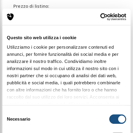
Prezzo di listino:
€ 7,99
Condividi questo articolo sui social
Questo sito web utilizza i cookie
Facebook
WhatsApp
Utilizziamo i cookie per personalizzare contenuti ed
annunci, per fornire funzionalità dei social media e per
analizzare il nostro traffico. Condividiamo inoltre
Profumi Ambiente
Fragranze d'Ambiente
informazioni sul modo in cui utilizza il nostro sito con i
nostri partner che si occupano di analisi dei dati web,
pubblicità e social media, i quali potrebbero combinarle
Profumatore per ambiente e auto Cuore di Cedro e
con altre informazioni che ha fornito loro o che hanno
Limone spray 100ml ad alta persistenza.
raccolto dal suo utilizzo dei loro servizi. Acconsenta ai
La frescehzza di primavera donata dal cedro e dal
nostri cookie se continua ad utilizzare il nostro sito web.
limone sapranno far risplendere la serenità del
sole anche nelle giornate più grigie
leggi qui la nostra privacy policy
Selezione
Necessario
del
consenso