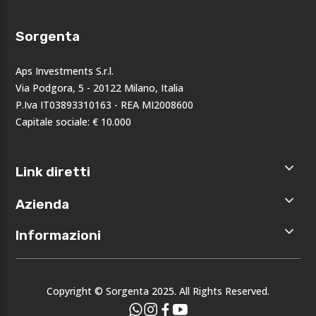
Sorgenta
Aps Investments S.r.l.
Via Podgora, 5 - 20122 Milano, Italia
P.Iva IT03893310163 - REA MI2008600
Capitale sociale: € 10.000
Link diretti
Home
Azienda
Shop
Accedi
Chi siamo
Informazioni
Registrati
Opportunità
I nostri
Privacy
brand
Note legali
Eventi
Copyright © Sorgenta 2025. All Rights Reserved.
Condizioni
generali