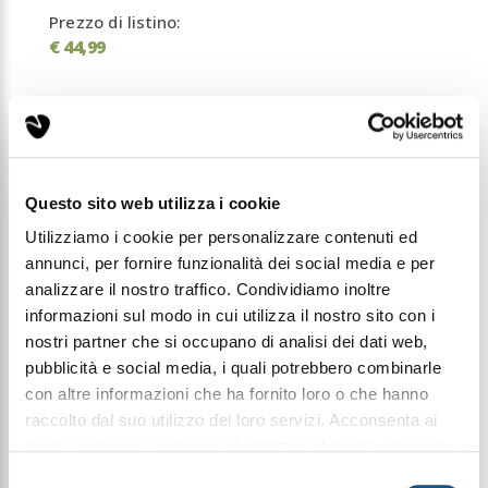
Prezzo di listino:
€ 44,99
Condividi questo articolo sui social
Facebook
WhatsApp
Questo sito web utilizza i cookie
Profumi Ambiente
Fragranze d'Ambiente
Utilizziamo i cookie per personalizzare contenuti ed
annunci, per fornire funzionalità dei social media e per
analizzare il nostro traffico. Condividiamo inoltre
informazioni sul modo in cui utilizza il nostro sito con i
Profumatore per ambiente Cuore Orchidea e Vaniglia
nostri partner che si occupano di analisi dei dati web,
500ml
Profumatore per ambiente ad alta persistenza con
pubblicità e social media, i quali potrebbero combinarle
bastoncini in cotone contenuto in una meravigliosa
con altre informazioni che ha fornito loro o che hanno
ampolla in vetro cristallo.
raccolto dal suo utilizzo dei loro servizi. Acconsenta ai
nostri cookie se continua ad utilizzare il nostro sito web.
Dolce ed intenso, dalle primaverili note dell'orchidea
leggi qui la nostra privacy policy
Selezione