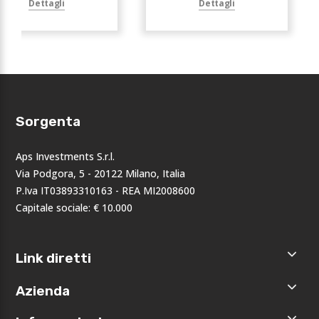
Dettagli
Dettagli
Sorgenta
Aps Investments S.r.l.
Via Podgora, 5 - 20122 Milano, Italia
P.Iva IT03893310163 - REA MI2008600
Capitale sociale: € 10.000
Link diretti
Home
Azienda
Shop
Accedi
Chi siamo