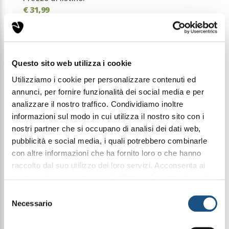
€ 31,99
Condividi questo articolo sui social
Questo sito web utilizza i cookie
Facebook
WhatsApp
Utilizziamo i cookie per personalizzare contenuti ed
annunci, per fornire funzionalità dei social media e per
Profumi Ambiente
Fragranze d'Ambiente
analizzare il nostro traffico. Condividiamo inoltre
informazioni sul modo in cui utilizza il nostro sito con i
nostri partner che si occupano di analisi dei dati web,
REFILL Profumatore per ambiente e auto Cuore di
pubblicità e social media, i quali potrebbero combinarle
Muschio 500ml
con altre informazioni che ha fornito loro o che hanno
Profumatore per ambiente ad alta persistenza.
raccolto dal suo utilizzo dei loro servizi. Acconsenta ai
Questo aroma che trasmette la forza e la quiete del
bosco secolare, facendosi apprezzare da chi ama
nostri cookie se continua ad utilizzare il nostro sito web.
immegrersi nella natura e nella meditazione.
leggi qui la nostra privacy policy
Selezione
Necessario
del
consenso