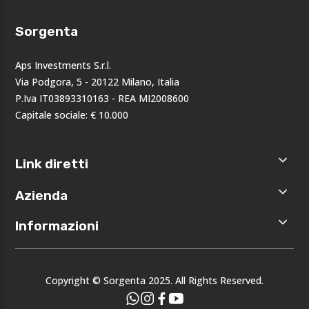
Sorgenta
Aps Investments S.r.l.
Via Podgora, 5 - 20122 Milano, Italia
P.Iva IT03893310163 - REA MI2008600
Capitale sociale: € 10.000
Link diretti
Home
Azienda
Shop
Accedi
Chi siamo
Informazioni
Registrati
Opportunità
I nostri
Privacy
brand
Note legali
Eventi
Copyright © Sorgenta 2025. All Rights Reserved.
Condizioni
generali