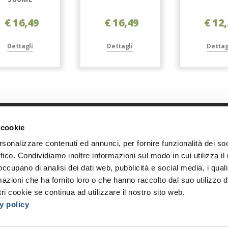
€ 16,49
€ 16,49
€ 12
Dettagli
Dettagli
Dettag
 cookie
Link diretti
Azi
rsonalizzare contenuti ed annunci, per fornire funzionalità dei so
Home
Chi s
ffico. Condividiamo inoltre informazioni sul modo in cui utilizza il 
Shop
Oppor
 occupano di analisi dei dati web, pubblicità e social media, i qual
Accedi
I nost
azioni che ha fornito loro o che hanno raccolto dal suo utilizzo d
Registrati
Event
ri cookie se continua ad utilizzare il nostro sito web.
y policy