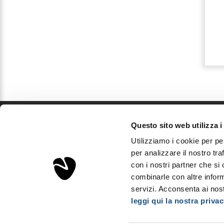
€ 5,99
€ 5,99
Dettagli
Dettagli
Questo sito web utilizza i
Sorgenta
Utilizziamo i cookie per pe
Aps Investments S.r.l.
per analizzare il nostro tra
Via Podgora, 5 - 20122 Milano, Italia
con i nostri partner che si
P.Iva IT03893310163 - REA MI2008600
combinarle con altre inform
Capitale sociale: € 10.000
servizi. Acconsenta ai nost
leggi qui la nostra privac