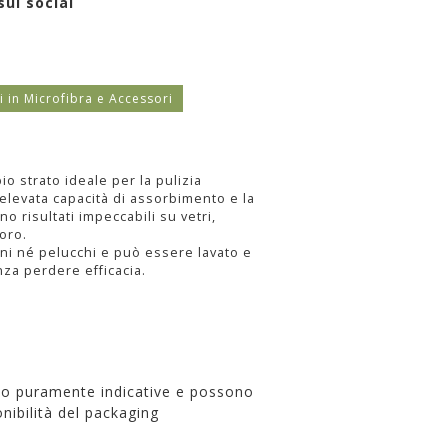
sui social
i in Microfibra e Accessori
o strato ideale per la pulizia
’elevata capacità di assorbimento e la
o risultati impeccabili su vetri,
voro.
oni né pelucchi e può essere lavato e
nza perdere efficacia.
no puramente indicative e possono
nibilità del packaging