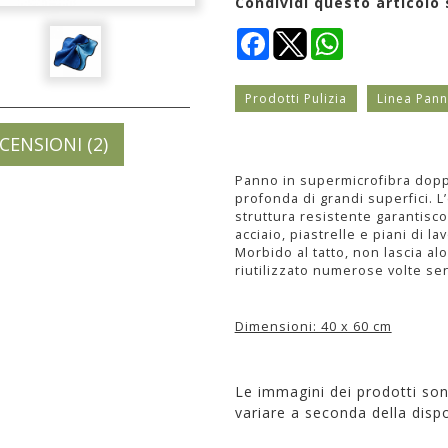
Condividi questo articolo 
Facebook
WhatsApp
Prodotti Pulizia
Linea Pann
CENSIONI (2)
Panno in supermicrofibra doppi
profonda di grandi superfici. L
struttura resistente garantiscon
acciaio, piastrelle e piani di la
Morbido al tatto, non lascia al
riutilizzato numerose volte se
Dimensioni: 40 x 60 cm
Le immagini dei prodotti so
variare a seconda della dispo