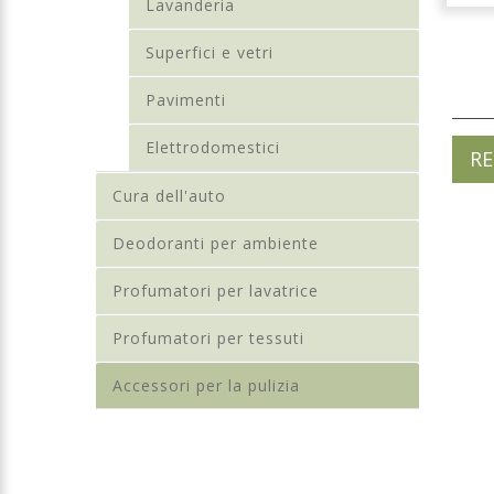
Lavanderia
Superfici e vetri
Pavimenti
Elettrodomestici
RE
Cura dell'auto
Deodoranti per ambiente
Profumatori per lavatrice
Profumatori per tessuti
Accessori per la pulizia