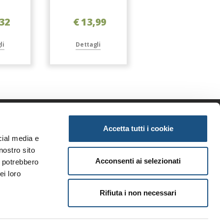
,32
€ 13,99
€ 4,99
li
Dettagli
Dettagli
Accetta tutti i cookie
enda
Informazioni
cial media e
iamo
Privacy
nostro sito
tunità
Note legali
Acconsenti ai selezionati
i potrebbero
ri brand
Condizioni generali
ei loro
i
Rifiuta i non necessari