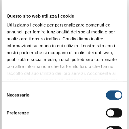
€ 35,00
Questo sito web utilizza i cookie
Utilizziamo i cookie per personalizzare contenuti ed
Condividi questo articolo sui social
annunci, per fornire funzionalità dei social media e per
Facebook
WhatsApp
analizzare il nostro traffico. Condividiamo inoltre
informazioni sul modo in cui utilizza il nostro sito con i
nostri partner che si occupano di analisi dei dati web,
100Ml Elixir
pubblicità e social media, i quali potrebbero combinarle
con altre informazioni che ha fornito loro o che hanno
raccolto dal suo utilizzo dei loro servizi. Acconsenta ai
Lust Rebel for Him 201 è una fragranza decisa e
nostri cookie se continua ad utilizzare il nostro sito web.
carismatica, creata per un uomo sicuro di sé,
leggi qui la nostra privacy policy
Selezione
ribelle e seducente.
Un profumo che unisce dolcezza e forza in un
Necessario
del
equilibrio perfetto, esprimendo una mascolinità
consenso
moderna, intensa e sofisticata.
Preferenze
FRAGRANZA
L’apertura di Lust Rebel for Him è fresca e