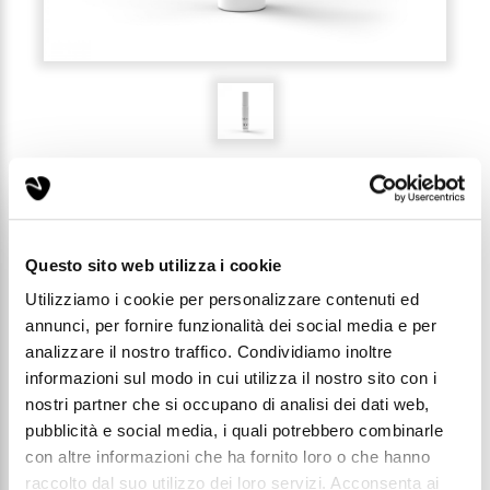
RECENSIONI (0)
Questo sito web utilizza i cookie
Utilizziamo i cookie per personalizzare contenuti ed
209 - PROFUMO UOMO 3ML
annunci, per fornire funzionalità dei social media e per
analizzare il nostro traffico. Condividiamo inoltre
Codice: T209
informazioni sul modo in cui utilizza il nostro sito con i
nostri partner che si occupano di analisi dei dati web,
pubblicità e social media, i quali potrebbero combinarle
Prezzo di listino:
€ 1,49
con altre informazioni che ha fornito loro o che hanno
raccolto dal suo utilizzo dei loro servizi. Acconsenta ai