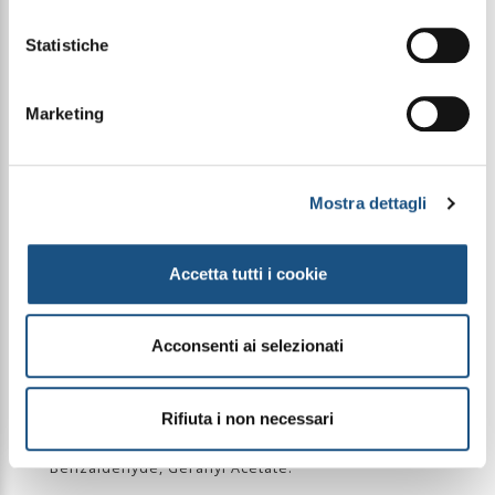
montata, zucchero filato e fava tonka con eleganti
accenti di sandalo, cacao e legno di cedro,
Statistiche
lasciando sulla pelle una scia dolce e sensuale,
semplicemente inconfondibile.
Marketing
PIRAMIDE OLFATTIVA
Note di testa: Pistacchio, Gelato, Bergamotto,
Nocciola, Rum e Cardamomo
Note di cuore: Mughetto, Pera, Gelsomino, Peonia,
Mostra dettagli
Geranio, Pesca Bianca e Lampone
Note di fondo: Panna Montata, Marshmallow,
Zucchero Filato, Fava Tonka, Lokum, Sandalo, Cacao
e Legno di Cedro
Accetta tutti i cookie
INGREDIENTI
Acconsenti ai selezionati
Alcohol Denat., Parfum, Aqua, Cetrimonium
Chloride, Hexamethylindanopyran, Tetramethyl
Acetyloctahydronaphthalenes, Citrus Aurantium
Bergamia Peel Oil, Vanillin, Coumarin, Limonene,
Rifiuta i non necessari
Hydroxycitronellal, Linalyl Acetate, Citronellol,
Linalool, Beta-Pinenes, Alpha-Isomethyl Ionone,
Benzaldehyde, Geranyl Acetate.