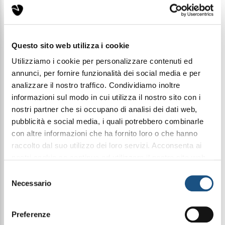
€ 26,00
Questo sito web utilizza i cookie
Condividi questo articolo sui social
Utilizziamo i cookie per personalizzare contenuti ed
Facebook
WhatsApp
annunci, per fornire funzionalità dei social media e per
analizzare il nostro traffico. Condividiamo inoltre
35Ml Elixir
informazioni sul modo in cui utilizza il nostro sito con i
nostri partner che si occupano di analisi dei dati web,
pubblicità e social media, i quali potrebbero combinarle
con altre informazioni che ha fornito loro o che hanno
Halbea Green Treat 25 è una fragranza gourmand e
raccolto dal suo utilizzo dei loro servizi. Acconsenta ai
irresistibile, un viaggio sensoriale tra dolcezza e
seduzione.
nostri cookie se continua ad utilizzare il nostro sito web.
Si apre con note golose di pistacchio, nocciola e
leggi qui la nostra privacy policy
Selezione
gelato, ravvivate da un tocco di bergamotto, rum e
cardamomo.
Necessario
del
Nel cuore sbocciano mughetto, gelsomino e
consenso
peonia, intrecciati a frutti succosi come pera, pesca
bianca e lampone.
Preferenze
Il fondo, vellutato e avvolgente, unisce panna