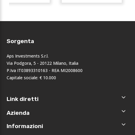
Sorgenta
Aps Investments S.r.l.
Via Podgora, 5 - 20122 Milano, Italia
P.Iva IT03893310163 - REA MI2008600
Capitale sociale: € 10.000
Link diretti
Home
Azienda
Shop
Accedi
Chi siamo
Informazioni
Registrati
Opportunità