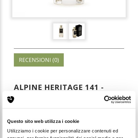
RECENSIONI (0)
ALPINE HERITAGE 141 -
PROFUMO UNISEX 100ML
ELIXIR
Codice: C141
Questo sito web utilizza i cookie
Utilizziamo i cookie per personalizzare contenuti ed
Prezzo di listino: