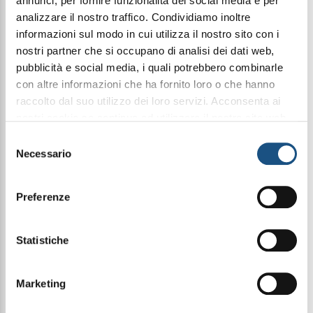
annunci, per fornire funzionalità dei social media e per
€ 50,00
analizzare il nostro traffico. Condividiamo inoltre
informazioni sul modo in cui utilizza il nostro sito con i
nostri partner che si occupano di analisi dei dati web,
Condividi questo articolo sui social
pubblicità e social media, i quali potrebbero combinarle
con altre informazioni che ha fornito loro o che hanno
Facebook
WhatsApp
raccolto dal suo utilizzo dei loro servizi. Acconsenta ai
nostri cookie se continua ad utilizzare il nostro sito web.
100Ml Elixir
leggi qui la nostra privacy policy
Selezione
Necessario
del
consenso
Halbea Alpine Heritage 141 è una fragranza fresca
Preferenze
e luminosa, che unisce delicate note agrumate a
sfumature verdi e legnose, per una sensazione di
equilibrio e naturale eleganza.
Statistiche
L’apertura è vivace e frizzante, con la combinazione
del bergamotto e del mandarino, che regalano un
inizio energico e solare. Il cuore si distingue per
l'aroma delicato del tè verde, esaltato dalla
Marketing
dolcezza leggermente fruttata del ribes nero. Il
fondo si chiude con la morbidezza del muschio e