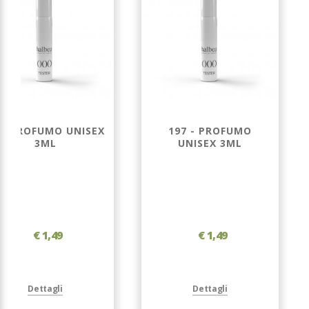
 - PROFUMO UNISEX
197 - PROFUMO
3ML
UNISEX 3ML
€ 1,49
€ 1,49
Dettagli
Dettagli