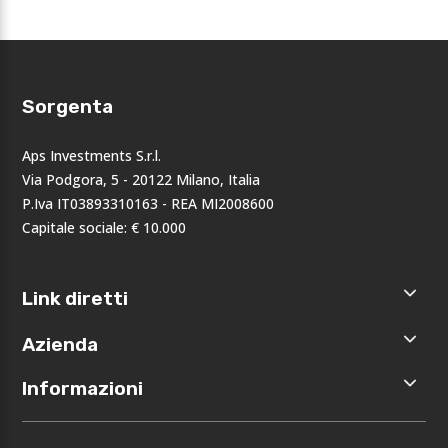
Sorgenta
Aps Investments S.r.l.
Via Podgora, 5 - 20122 Milano, Italia
P.Iva IT03893310163 - REA MI2008600
Capitale sociale: € 10.000
Link diretti
Home
Azienda
Shop
Accedi
Chi siamo
Informazioni
Registrati
Opportunità
I nostri
Privacy
brand
Note legali