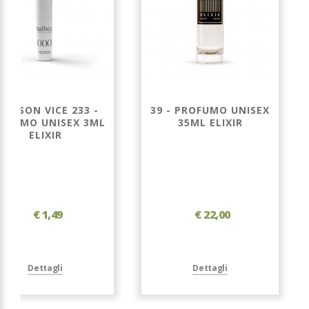
RIMSON VICE 233 -
39 - PROFUMO UNISEX
OFUMO UNISEX 3ML
35ML ELIXIR
ELIXIR
€ 1,49
€ 22,00
Dettagli
Dettagli