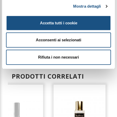
Piramide Olfattiva
Mostra dettagli
Note di testa: Tiarè, Ylang Ylang, Gelsomino e
Albicocca
Note di cuore: Latte di Cocco, Muschio Bianco e
Jasmolattone
Accetta tutti i cookie
Note di fondo: Vaniglia, Muschio Bianco, Caramello
e Ambra
Acconsenti ai selezionati
Le immagini dei prodotti sono puramente
indicative e possono variare a seconda della
Rifiuta i non necessari
disponibilità del packaging
PRODOTTI CORRELATI