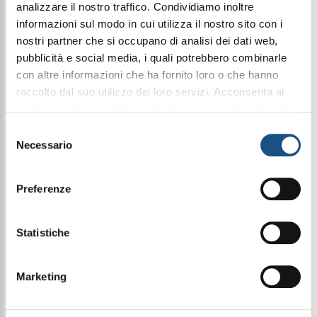
analizzare il nostro traffico. Condividiamo inoltre
informazioni sul modo in cui utilizza il nostro sito con i
Condividi questo articolo sui social
nostri partner che si occupano di analisi dei dati web,
Facebook
WhatsApp
pubblicità e social media, i quali potrebbero combinarle
con altre informazioni che ha fornito loro o che hanno
raccolto dal suo utilizzo dei loro servizi. Acconsenta ai
3Ml Elixir
nostri cookie se continua ad utilizzare il nostro sito web.
leggi qui la nostra privacy policy
Selezione
Necessario
del
Halbea 253 è un profumo che sa d’estate, di pelle
consenso
baciata dal sole e serate che non finiscono mai.
Un mix inebriante di note calde e raffinate che
Preferenze
avvolge come un raggio di luce, rendendo
indimenticabili anche i giorni più afosi.
Cocco cremoso, vaniglia vellutata, gelsomino in
Statistiche
fiore, albicocca matura e tiare polinesiano si
intrecciano in una sinfonia sensuale e luminosa.
Un'esplosione tropicale che accende i sensi e
trasporta la mente su spiagge dorate e tramonti
Marketing
infuocati.