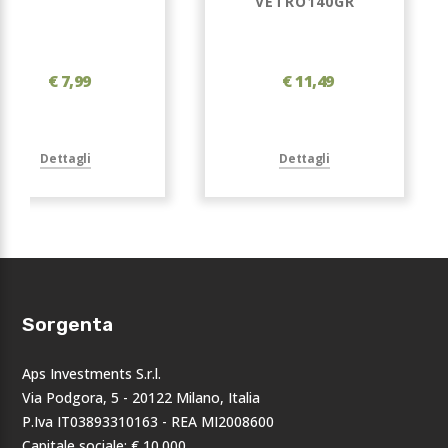
VETRO140GR
€ 7,99
€ 11,49
Dettagli
Dettagli
Sorgenta
Aps Investments S.r.l.
Via Podgora, 5 - 20122 Milano, Italia
P.Iva IT03893310163 - REA MI2008600
Capitale sociale: € 10.000