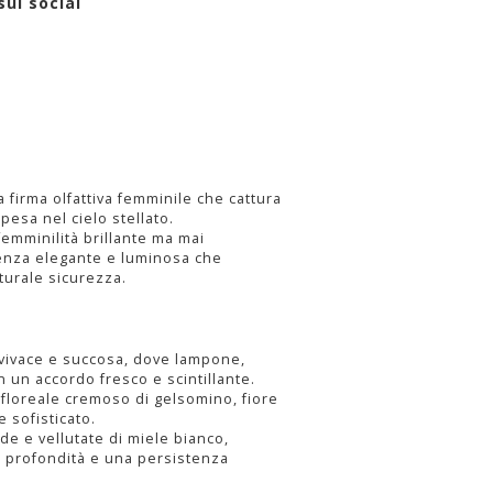
sui social
 firma olfattiva femminile che cattura
pesa nel cielo stellato.
mminilità brillante ma mai
enza elegante e luminosa che
urale sicurezza.
 vivace e succosa, dove lampone,
n un accordo fresco e scintillante.
 floreale cremoso di gelsomino, fiore
 sofisticato.
lde e vellutate di miele bianco,
 profondità e una persistenza