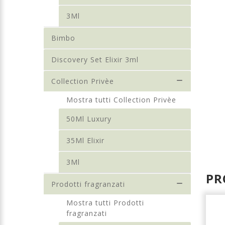
3Ml
Bimbo
Discovery Set Elixir 3ml
Collection Privèe
Mostra tutti Collection Privèe
50Ml Luxury
35Ml Elixir
3Ml
PR
Prodotti fragranzati
Mostra tutti Prodotti
fragranzati