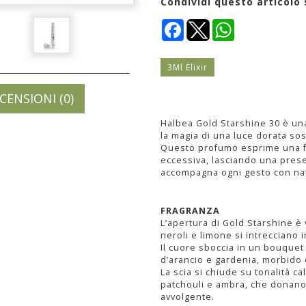
Condividi questo articolo 
Facebook
WhatsApp
3Ml Elixir
CENSIONI (0)
Halbea Gold Starshine 30 è una
la magia di una luce dorata sos
Questo profumo esprime una fe
eccessiva, lasciando una pres
accompagna ogni gesto con nat
FRAGRANZA
L’apertura di Gold Starshine è
neroli e limone si intrecciano i
Il cuore sboccia in un bouquet
d’arancio e gardenia, morbido e
La scia si chiude su tonalità ca
patchouli e ambra, che donano
avvolgente.