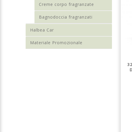
Creme corpo fragranzate
Bagnodoccia fragranzati
Halbea Car
Materiale Promozionale
185 - PROFUMO
ROMAN MUSE -
3
DONNA 100ML
PROFUMO
ELIXIR
DONNA 3ML
ELIXIR
€ 35,00
€ 1,69
Dettagli
Dettagli