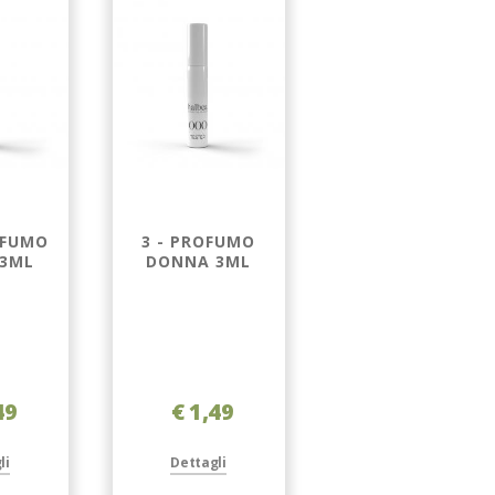
OFUMO
3 - PROFUMO
244 'WHITE
3ML
DONNA 3ML
MUSK' -
PROFUMO
PEARLESCENT
DONNA 3ML
49
€ 1,49
€ 1,49
li
Dettagli
Dettagli