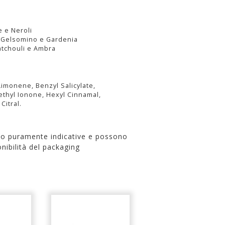
 e Neroli
, Gelsomino e Gardenia
atchouli e Ambra
Limonene, Benzyl Salicylate,
ethyl Ionone, Hexyl Cinnamal,
Citral.
no puramente indicative e possono
nibilità del packaging