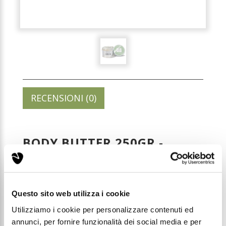
RECENSIONI (0)
BODY BUTTER 250GR -
WOOD
Codice: BC04A
Questo sito web utilizza i cookie
Utilizziamo i cookie per personalizzare contenuti ed
Prezzo di listino:
annunci, per fornire funzionalità dei social media e per
€ 29,99