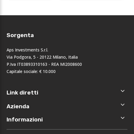
Sorgenta
Aps Investments S.r.l.
Via Podgora, 5 - 20122 Milano, Italia
P.Iva IT03893310163 - REA MI2008600
Capitale sociale: € 10.000
Link diretti
Home
Azienda
Shop
Accedi
Chi siamo
Informazioni
Registrati
Opportunità
I nostri
Privacy