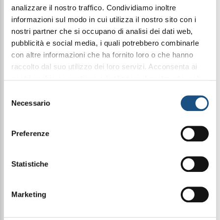
analizzare il nostro traffico. Condividiamo inoltre
informazioni sul modo in cui utilizza il nostro sito con i
nostri partner che si occupano di analisi dei dati web,
Condividi questo articolo sui social
pubblicità e social media, i quali potrebbero combinarle
Facebook
WhatsApp
con altre informazioni che ha fornito loro o che hanno
raccolto dal suo utilizzo dei loro servizi. Acconsenta ai
nostri cookie se continua ad utilizzare il nostro sito web.
Body Butter 250Gr - Wood - Linea Almi Sweet
Cuddle
leggi qui la nostra privacy policy
Selezione
Necessario
del
Burro per il corpo che nutre, idrata e rigenera la
consenso
pelle, arricchito con profumazioni delicate che
Preferenze
rendono la superficie della pelle morbida e setosa.
MODO D’USO: Spalmare una generosa quantità
sulla pelle pulita e asciutta fino a completo
assorbimento del prodotto.
Statistiche
Ingredients: Aqua, Butyrospermum Parkii Butter,
Marketing
Prunus Amygdalus Dulcis Oil, Cetearyl Alcohol,
Theobroma Cacao Seed Butter, Polyglyceryl-3 Cetyl
Ether Olivate/Succinate, Glycerin, Parfum,