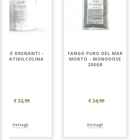
BENDE DRENANTI -
FANGO PURO DEL MAR
FOSFATIDILCOLINA
MORTO - MONODOSE
200GR
€ 32,99
€ 24,99
Dettagli
Dettagli