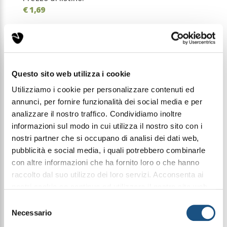
€ 1,69
Condividi questo articolo sui social
Facebook
WhatsApp
Questo sito web utilizza i cookie
Utilizziamo i cookie per personalizzare contenuti ed
3Ml Elixir
annunci, per fornire funzionalità dei social media e per
analizzare il nostro traffico. Condividiamo inoltre
informazioni sul modo in cui utilizza il nostro sito con i
nostri partner che si occupano di analisi dei dati web,
Halbea Her Freedom 169 è un manifesto di libertà
femminile di indipendenza, determinazione e
pubblicità e social media, i quali potrebbero combinarle
dolcezza che convivono in perfetto equilibrio.
con altre informazioni che ha fornito loro o che hanno
Il nome racconta di una donna che sceglie per sé,
raccolto dal suo utilizzo dei loro servizi. Acconsenta ai
che cammina con sicurezza ma senza rinunciare
alla propria sensibilità.
nostri cookie se continua ad utilizzare il nostro sito web.
Her Freedom è l’espressione di un’identità
leggi qui la nostra privacy policy
Selezione
autentica, luminosa, capace di essere forte e
delicata nello stesso istante.
Necessario
del
consenso