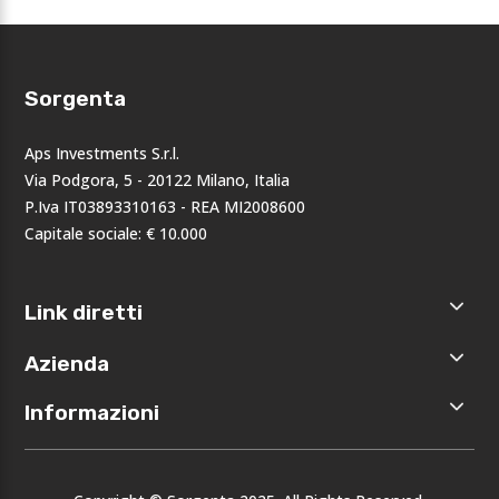
Sorgenta
Aps Investments S.r.l.
Via Podgora, 5 - 20122 Milano, Italia
P.Iva IT03893310163 - REA MI2008600
Capitale sociale: € 10.000
Link diretti
Home
Azienda
Shop
Accedi
Chi siamo
Informazioni
Registrati
Opportunità
I nostri
Privacy
brand
Note legali