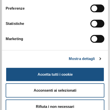
FRAGRANZA
Preferenze
La fragranza si apre con un contrasto fresco e
luminoso di Lavanda e Mandarino che creano un
inizio aromatico e solare, arricchito dalla vivacità
Statistiche
del Ribes Nero e dalla sfumatura verde del
Petitgrain.
Nel cuore, la lavanda si fonde con Fiore d’Arancio e
Gelsomino, dando vita a un accordo elegante e
Marketing
armonioso.
Il fondo è caldo e avvolgente, la Vaniglia dona
cremosità, mentre Muschio, Legno di Cedro e
Ambra Grigia regalano profondità e una scia
Mostra dettagli
persistente, sofisticata e sicura.
PIRAMIDE OLFATTIVA
Accetta tutti i cookie
Note di testa: Mandarino, Lavanda, Ribes Nero e
Petitgrain
Note di cuore: Fiore d'Arancio, Lavanda e
Acconsenti ai selezionati
Gelsomino
Note di fondo: Muschio, Legno di Cedro, Vaniglia e
Ambra Grigia
Rifiuta i non necessari