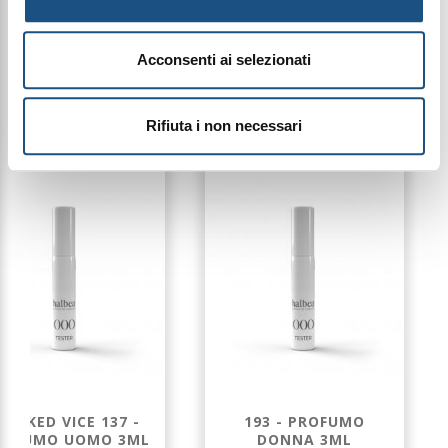
Le immagini dei prodotti sono puramente
indicative e possono variare a seconda della
disponibilità del packaging
Acconsenti ai selezionati
PRODOTTI CORRELATI
Rifiuta i non necessari
SMOKED VICE 137 -
193 - PROFUMO
ROFUMO UOMO 3ML
DONNA 3ML