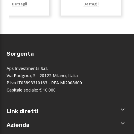
Dettagli
Dettagli
Sorgenta
Aps Investments S.r.l.
Via Podgora, 5 - 20122 Milano, Italia
P.Iva IT03893310163 - REA MI2008600
Capitale sociale: € 10.000
Link diretti
Home
Azienda
Shop