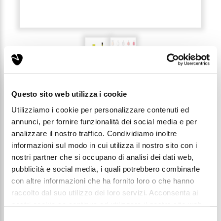
RECENSIONI (0)
Questo sito web utilizza i cookie
Utilizziamo i cookie per personalizzare contenuti ed
annunci, per fornire funzionalità dei social media e per
analizzare il nostro traffico. Condividiamo inoltre
SMALTO GEL - 42 13ML
informazioni sul modo in cui utilizza il nostro sito con i
nostri partner che si occupano di analisi dei dati web,
Codice: SMG-042
pubblicità e social media, i quali potrebbero combinarle
con altre informazioni che ha fornito loro o che hanno
raccolto dal suo utilizzo dei loro servizi. Acconsenta ai
Prezzo di listino:
nostri cookie se continua ad utilizzare il nostro sito web.
€ 4,99
leggi qui la nostra privacy policy
Selezione