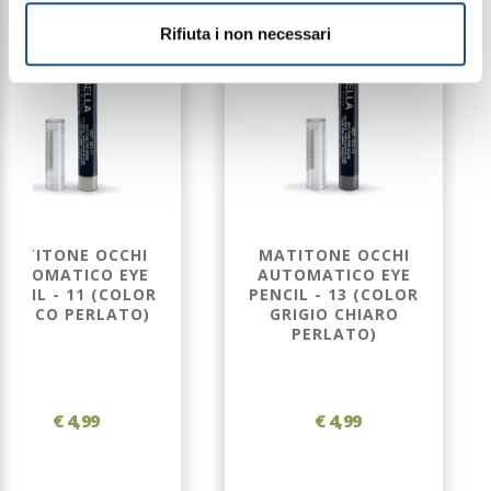
Rifiuta i non necessari
MATITONE OCCHI
MATITONE OCCHI
AUTOMATICO EYE
AUTOMATICO EYE
ENCIL - 11 (COLOR
PENCIL - 13 (COLOR
BIANCO PERLATO)
GRIGIO CHIARO
PERLATO)
€ 4,99
€ 4,99