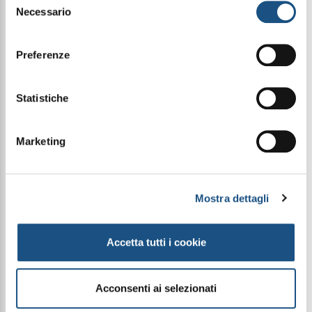
Necessario
del
consenso
Condividi questo articolo sui social
Preferenze
Facebook
WhatsApp
Smalto per unghie effetto Gel da 13mL.
Statistiche
Colore: Giallo Fluo
Marketing
Le immagini dei prodotti sono puramente
indicative e possono variare a seconda della
Mostra dettagli
disponibilità del packaging
Accetta tutti i cookie
PRODOTTI CORRELATI
Acconsenti ai selezionati