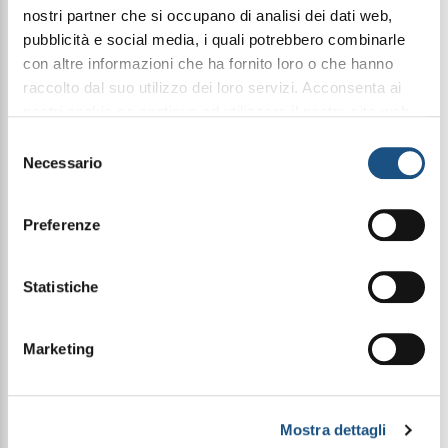
nostri partner che si occupano di analisi dei dati web,
pubblicità e social media, i quali potrebbero combinarle
con altre informazioni che ha fornito loro o che hanno
Condividi questo articolo sui social
raccolto dal suo utilizzo dei loro servizi. Acconsenta ai
Facebook
WhatsApp
nostri cookie se continua ad utilizzare il nostro sito web.
leggi qui la nostra privacy policy
Selezione
Necessario
del
3Ml Elixir
consenso
Preferenze
Un’elegante scatola firmata Halbea, pensata per
custodire con stile i profumi 3ml delle fragranze
Elixir.
Statistiche
Realizzata con un design raffinato, è ideale per
presentare, esporre o regalare i profumi in formato
3ml.
Marketing
La scatola viene fornita vuota, senza profumi
all’interno, e consegnata piegata per essere
Mostra dettagli
facilmente montata al momento dell’utilizzo.