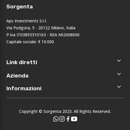
Sorgenta
Aps Investments S.r.l.
Via Podgora, 5 - 20122 Milano, Italia
P.Iva IT03893310163 - REA MI2008600
Capitale sociale: € 10.000
Link diretti
Home
Azienda
Shop
Accedi
Chi siamo
Informazioni
Registrati
Opportunità
I nostri
Privacy
brand
Note legali
Eventi
Copyright © Sorgenta 2025. All Rights Reserved.
Condizioni
generali