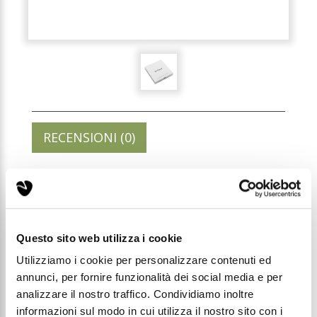
RECENSIONI (0)
SCATOLA 'ELIXIR DISCOVERY
SET' PER 5 PROFUMI 3ML
Questo sito web utilizza i cookie
Codice: SAMPLEBOX01
Utilizziamo i cookie per personalizzare contenuti ed
annunci, per fornire funzionalità dei social media e per
analizzare il nostro traffico. Condividiamo inoltre
Prezzo di listino:
informazioni sul modo in cui utilizza il nostro sito con i
€ 2,49