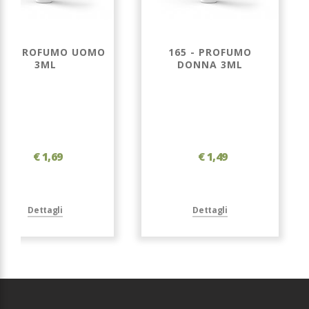
7 - PROFUMO UOMO
165 - PROFUMO
3ML
DONNA 3ML
€ 1,69
€ 1,49
Dettagli
Dettagli