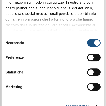
informazioni sul modo in cui utilizza il nostro sito con i
nostri partner che si occupano di analisi dei dati web,
pubblicità e social media, i quali potrebbero combinarle
Condividi questo articolo sui social
con altre informazioni che ha fornito loro o che hanno
Facebook
WhatsApp
raccolto dal suo utilizzo dei loro servizi. Acconsenta ai
nostri cookie se continua ad utilizzare il nostro sito web.
leggi qui la nostra privacy policy
Selezione
35Ml Elixir
Necessario
del
consenso
Preferenze
Halbea 143 è una fragranza raffinata e femminile,
che celebra l’eleganza dei fiori e la morbidezza dei
legni con un tocco delicato e senza tempo.
L’apertura si schiude con la freschezza luminosa
Statistiche
della magnolia, leggera e fiorita, che introduce un
cuore ricco e vellutato di rosa e geranio bourbon,
per un bouquet armonioso e avvolgente. Sul fondo,
Marketing
le note calde di muschio e sandalo donano
profondità e sensualità, lasciando una scia morbida
e persistente.
Mostra dettagli