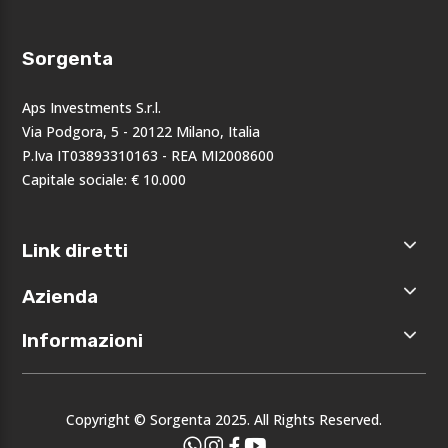
Sorgenta
Aps Investments S.r.l.
Via Podgora, 5 - 20122 Milano, Italia
P.Iva IT03893310163 - REA MI2008600
Capitale sociale: € 10.000
Link diretti
Home
Azienda
Shop
Accedi
Chi siamo
Informazioni
Registrati
Opportunità
I nostri
Privacy
brand
Note legali
Eventi
Copyright © Sorgenta 2025. All Rights Reserved.
Condizioni
generali