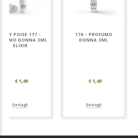
LADY POISE 177 -
176 - PROFUMO
OFUMO DONNA 3ML
DONNA 3ML
ELIXIR
€ 1,49
€ 1,49
Dettagli
Dettagli