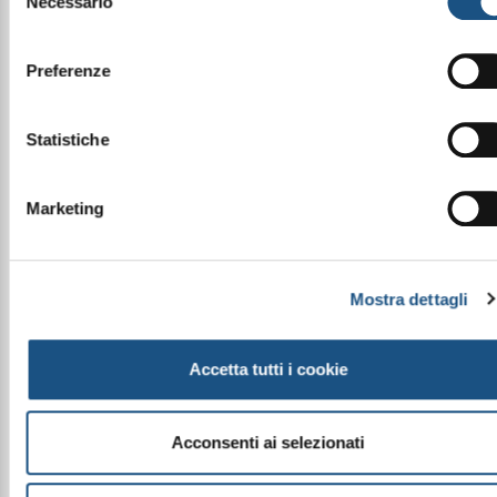
Necessario
del
INGREDIENTS:
consenso
TALC, ZINC STEARATE, DIMETHICONE, ZEA MAYS
STARCH, SILICA, OCTYLDODECYL STEAROYL
Preferenze
STEARATE, MICA, DIMETHICONOL,
STEARATE, HDI/TRIMETHYLOL HEXYLLACTONE
CROSSPOLYMER, ISONONYL
Statistiche
ISONONANOATE, AQUA, LAUROYL
LYSINE, MALUS, DOMESTICA FRUIT CELL
CULTURE EXTRACT, XANTHAN
Marketing
GUM, GLYCERIN, LECITHIN, PHENOXYETHANOL, POTAS
SORBATE, CHLORPHENESIN
+/-:
Mostra dettagli
CI 15850, CI 19140, CI 42090, CI 47005, CI
75470, CI 77007, CI 77163, CI 77266, CI 77288, CI
77289, CI 77491, CI 77492, CI 77499, CI 77510, CI
Accetta tutti i cookie
77742, CI 77891
Acconsenti ai selezionati
Le immagini dei prodotti sono puramente
indicative e possono variare a seconda della