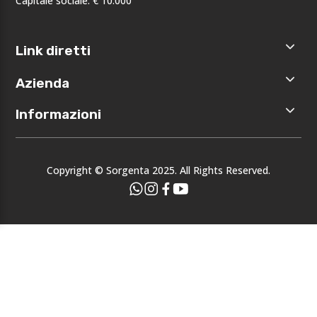
Capitale sociale: € 10.000
Link diretti
Home
Azienda
Shop
Accedi
Chi siamo
Informazioni
Registrati
Opportunità
I nostri
Privacy
brand
Note legali
Eventi
Copyright © Sorgenta 2025. All Rights Reserved.
Condizioni
generali