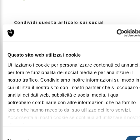
Condividi questo articolo sui social
Facebook
WhatsApp
Ombretto Matt
Questo sito web utilizza i cookie
Formulazione in alta definizione per un risultato
performante. Ombretto arricchito di pigmenti di
Utilizziamo i cookie per personalizzare contenuti ed annunci,
derivazione minerale micronizzati e compattati.
per fornire funzionalità dei social media e per analizzare il
L’ombretto matt W&D può essere utilizzato sia da
nostro traffico. Condividiamo inoltre informazioni sul modo in
asciutto che da bagnato per garantire una scrittura
strong e una resa long lasting. Adatto per un trucco
cui utilizza il nostro sito con i nostri partner che si occupano 
occhi correttivo, si sfuma facilmente donando
analisi dei dati web, pubblicità e social media, i quali
intensità allo sguardo; la sua applicazione non
potrebbero combinarle con altre informazioni che ha fornito
necessita di primer occhi. Se lo si vuole applicare
loro o che hanno raccolto dal suo utilizzo dei loro servizi.
“bagnato” si consiglia che la palpebra sia totalmente
pulita (no primer, no siero, no correttore ecc…).
Acconsenta ai nostri cookie se continua ad utilizzare il nostr
Prodotto da applicare con un pennello per makeup
sito web.
professionale.
leggi qui la nostra privacy policy
Selezione