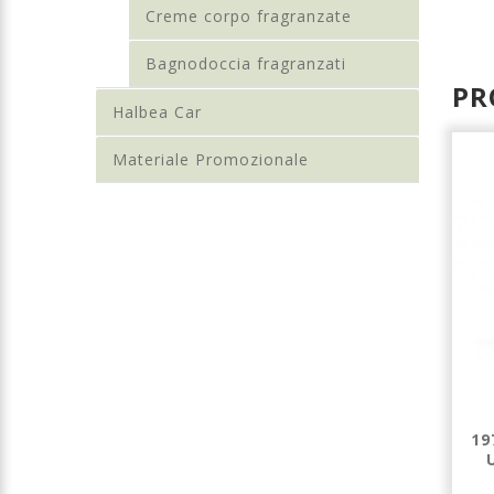
Creme corpo fragranzate
Bagnodoccia fragranzati
PR
Halbea Car
Materiale Promozionale
GARDEN OF
GARDEN OF
19
SMOKED CITRUS
SMOKED CITRUS
- PROFUMO
- PROFUMO