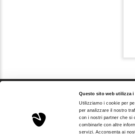
UNISEX 3ML
UNISEX 35ML
ELIXIR
ELIXIR
€ 1,69
€ 26,00
Dettagli
Dettagli
Questo sito web utilizza i
Sorgenta
Utilizziamo i cookie per pe
Aps Investments S.r.l.
per analizzare il nostro tra
Via Podgora, 5 - 20122 Milano, Italia
con i nostri partner che si
P.Iva IT03893310163 - REA MI2008600
combinarle con altre inform
Capitale sociale: € 10.000
servizi. Acconsenta ai nost