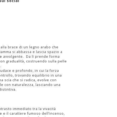
sui social
lla brace di un legno arabo che
iamma si abbassa e lascia spazio a
 e avvolgente. Da lì prende forma
con gradualità, costruendo sulla pelle
.
udace e profondo, in cui la forza
ntrollo, trovando equilibrio in una
a scia che si radica, evolve con
le con naturalezza, lasciando una
istintiva.
trasto immediato tra la vivacità
e il carattere fumoso dell’incenso,