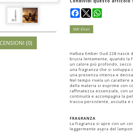
Condividi questo articolo 
Facebook
WhatsApp
3Ml Elixir
CENSIONI (0)
Halbea Ember Oud 228 nasce da
brucia lentamente, quando la f
un calore più profondo, secco
una fragranza che si sviluppa 
una presenza intensa e decisa
Nel tempo rivela un carattere a
della materia si esprime con co
raffinatezza essenziale, con un
continuità e accompagna la pel
traccia persistente, asciutta e d
FRAGRANZA
La fragranza si apre con un con
leggermente aspra del lampone 