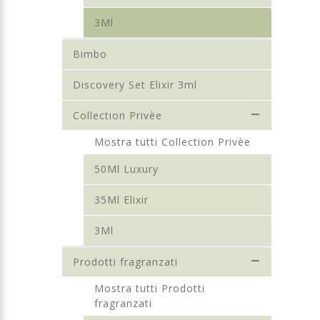
3Ml
Bimbo
Discovery Set Elixir 3ml
Collection Privèe
Mostra tutti Collection Privèe
50Ml Luxury
35Ml Elixir
3Ml
Prodotti fragranzati
Mostra tutti Prodotti
fragranzati