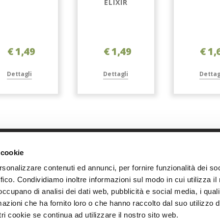
ELIXIR
€ 1,49
€ 1,49
€ 1,
Dettagli
Dettagli
Dettag
 cookie
Link diretti
Azi
rsonalizzare contenuti ed annunci, per fornire funzionalità dei so
Home
Chi s
ffico. Condividiamo inoltre informazioni sul modo in cui utilizza il 
Shop
Oppor
 occupano di analisi dei dati web, pubblicità e social media, i qual
Accedi
I nost
azioni che ha fornito loro o che hanno raccolto dal suo utilizzo d
Registrati
Event
ri cookie se continua ad utilizzare il nostro sito web.