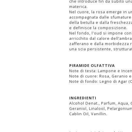
che introduce fin da subito u
materica.
Nel cuore, la rosa emerge in un
accompagnata dalle sfumature
della betulla e dalla freschezz
e definisce la composizione.
Nel fondo, l'oud si impone con 
arricchito dal calore dell’ambra
zafferano e dalla morbidezza 
una scia persistente, struttur
PIRAMIDE OLFATTIVA
Note di testa: Lampone e Ince
Note di cuore: Rosa, Geranio e
Note di fondo: Legno di Agar 
INGREDIENTI
Alcohol Denat., Parfum, Aqua, 
Geraniol, Linalool, Pelargoni
Cablin Oil, Vanillin.