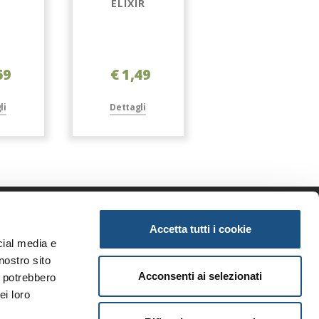
ELIXIR
ELIXIR
69
€ 1,49
€ 1,49
li
Dettagli
Dettagli
Accetta tutti i cookie
enda
Informazioni
cial media e
iamo
Privacy
nostro sito
tunità
Note legali
Acconsenti ai selezionati
i potrebbero
ri brand
Condizioni generali
ei loro
i