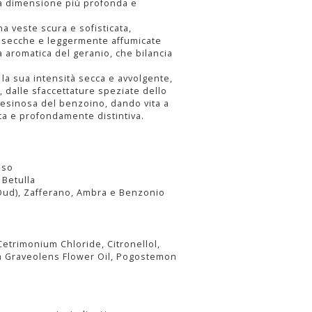
na dimensione più profonda e
a veste scura e sofisticata,
 secche e leggermente affumicate
a aromatica del geranio, che bilancia
la sua intensità secca e avvolgente,
, dalle sfaccettature speziate dello
resinosa del benzoino, dando vita a
ata e profondamente distintiva.
nso
 Betulla
(Oud), Zafferano, Ambra e Benzonio
Cetrimonium Chloride, Citronellol,
um Graveolens Flower Oil, Pogostemon