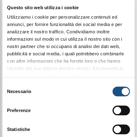
Questo sito web utilizza i cookie
Utilizziamo i cookie per personalizzare contenuti ed
Condividi questo articolo sui social
annunci, per fornire funzionalità dei social media e per
Facebook
WhatsApp
analizzare il nostro traffico. Condividiamo inoltre
informazioni sul modo in cui utilizza il nostro sito con i
nostri partner che si occupano di analisi dei dati web,
100Ml Elixir
pubblicità e social media, i quali potrebbero combinarle
con altre informazioni che ha fornito loro o che hanno
raccolto dal suo utilizzo dei loro servizi. Acconsenta ai
nostri cookie se continua ad utilizzare il nostro sito web.
Halbea White Vice 239 è una fragranza solare e
gourmand, che unisce la freschezza speziata a un
leggi qui la nostra privacy policy
Selezione
cuore floreale cremoso e un fondo
Necessario
del
irresistibilmente goloso.
Si apre con un’esplosione vivace di pistacchio,
consenso
bergamotto, cardamomo e pepe rosa, che cattura
subito i sensi. Il cuore, elegante e vellutato, fonde
Preferenze
la sensualità della tuberosa, dell’ylang ylang e del
gelsomino. Il fondo è un abbraccio caldo e
avvolgente di cocco, ambra, fava tonka e benzoino,
Statistiche
che lascia una scia dolce e seducente.