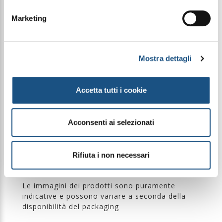
Marketing
PIRAMIDE OLFATTIVA
Note di testa: Bergamotto, Cardamomo, Pistacchio e
Pepe Rosa
Note di cuore: Ylang Ylang, Tuberosa e Gelsomino
Note di fondo: Cocco, Fava Tonka, Ambra e
Mostra dettagli
Benzoino
Accetta tutti i cookie
INGREDIENTI
Alcohol Denat., Parfum, Aqua, Cetrimonium
Chloride, Benzyl Salicylate, Cananga Odorata Oil /
Extract, Citrus Aurantium Bergamia Peel Oil, Citrus
Acconsenti ai selezionati
Aurantium Peel Oil, Coumarin,
Hexamethylindanopyran, Limonene, Linalool, Linalyl
Acetate, Pinene, Tetramethyl
Acetyloctahydronaphthalenes, Vanillin.
Rifiuta i non necessari
Le immagini dei prodotti sono puramente
indicative e possono variare a seconda della
disponibilità del packaging