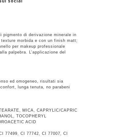
sui social
i pigmento di derivazione minerale in
a texture morbida e con un finish matt;
nnello per makeup professionale
lla palpebra. L’applicazione del
enso ed omogeneo, risultati sia
 confort, lunga tenuta, no parabeni
TEARATE, MICA, CAPRYLIC/CAPRIC
HANOL, TOCOPHERYL
DROACETIC ACID
CI 77499, CI 77742, CI 77007, CI