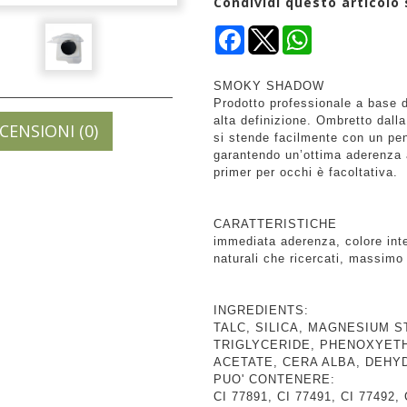
Condividi questo articolo 
Facebook
WhatsApp
SMOKY SHADOW
Prodotto professionale a base d
alta definizione. Ombretto dall
CENSIONI (0)
si stende facilmente con un pe
garantendo un’ottima aderenza a
primer per occhi è facoltativa.
CARATTERISTICHE
immediata aderenza, colore int
naturali che ricercati, massimo
INGREDIENTS:
TALC, SILICA, MAGNESIUM S
TRIGLYCERIDE, PHENOXYET
ACETATE, CERA ALBA, DEHY
PUO' CONTENERE:
CI 77891, CI 77491, CI 77492, 