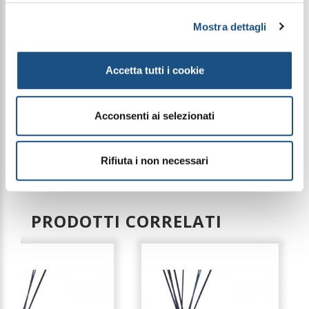
Formato/Size: 170gr
Stoppino/Wick: Cotone e carta 100% naturali
Materiale/Material: Vetro
Mostra dettagli
Colore/Color: Cipria chiaro
Dimensione/Dimension: 11 x 4,5 cm
Durata/Duration: 17 ore circa
Accetta tutti i cookie
SCHEDA TECNICA | DATA SHEET
Acconsenti ai selezionati
Le immagini dei prodotti sono puramente
Rifiuta i non necessari
indicative e possono variare a seconda della
disponibilità del packaging
PRODOTTI CORRELATI