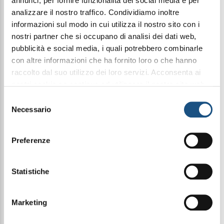
annunci, per fornire funzionalità dei social media e per
analizzare il nostro traffico. Condividiamo inoltre
informazioni sul modo in cui utilizza il nostro sito con i
Condividi questo articolo sui social
nostri partner che si occupano di analisi dei dati web,
pubblicità e social media, i quali potrebbero combinarle
Facebook
WhatsApp
con altre informazioni che ha fornito loro o che hanno
raccolto dal suo utilizzo dei loro servizi. Acconsenta ai
Candele Profumate
Fragranze d'Ambiente
nostri cookie se continua ad utilizzare il nostro sito web.
leggi qui la nostra privacy policy
Selezione
Necessario
del
consenso
Lasciati avvolgere da una fragranza raffinata, dove
fresche note agrumate, fruttate, fiorite e vanigliate
Preferenze
si diffondono con grazia nell'aria. La dolcezza
succosa della pesca conferisce una sensazione
rinfrescante, che si fonde armoniosamente con
l'intensità vivace e profonda del cassis. Un
Statistiche
bouquet sensoriale che trasforma ogni ambiente in
un'oasi di piacere e serenità.
Marketing
Specifiche tecniche