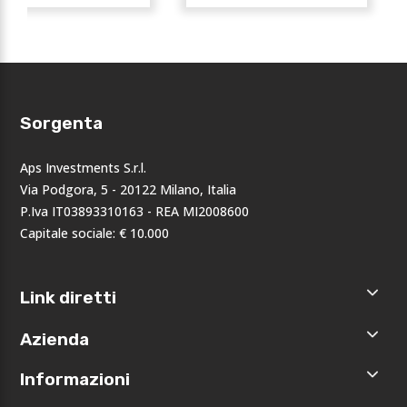
Sorgenta
Aps Investments S.r.l.
Via Podgora, 5 - 20122 Milano, Italia
P.Iva IT03893310163 - REA MI2008600
Capitale sociale: € 10.000
Link diretti
Home
Azienda
Shop
Accedi
Chi siamo
Informazioni
Registrati
Opportunità