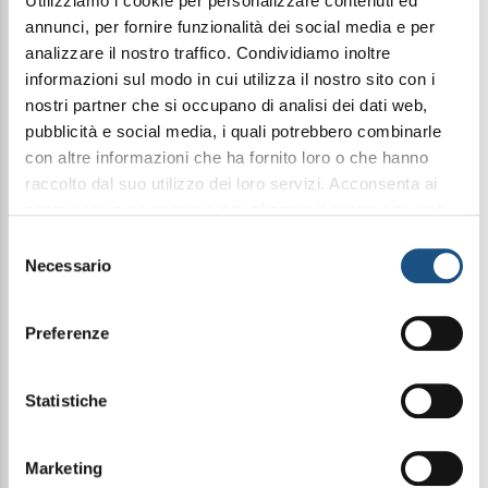
Utilizziamo i cookie per personalizzare contenuti ed
annunci, per fornire funzionalità dei social media e per
analizzare il nostro traffico. Condividiamo inoltre
Condividi questo articolo sui social
informazioni sul modo in cui utilizza il nostro sito con i
nostri partner che si occupano di analisi dei dati web,
Facebook
WhatsApp
pubblicità e social media, i quali potrebbero combinarle
con altre informazioni che ha fornito loro o che hanno
35Ml Elixir
raccolto dal suo utilizzo dei loro servizi. Acconsenta ai
nostri cookie se continua ad utilizzare il nostro sito web.
leggi qui la nostra privacy policy
Selezione
Necessario
del
Halbea 32 è una fragranza ricca e sfaccettata, che
incanta con la sua eleganza rétro e la sua
consenso
sensualità senza tempo.
L’apertura è luminosa e fruttata, con aldeidi, pesca,
Preferenze
fiori bianchi e accenti esotici di cocco e ylang ylang
che evocano atmosfere raffinate e nostalgiche. Il
cuore sboccia sontuoso con una sinfonia fiorita di
Statistiche
tuberosa, narciso, rosa e gelsomino, arricchita
dalla profondità dell’iris e dalla speziatura del
garofano. Il fondo avvolge con la calda intensità di
Marketing
muschio di quercia, ambra e legni pregiati,
donando alla composizione una scia profonda,