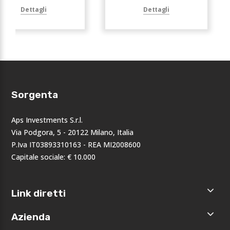
Dettagli
Dettagli
Sorgenta
Aps Investments S.r.l.
Via Podgora, 5 - 20122 Milano, Italia
P.Iva IT03893310163 - REA MI2008600
Capitale sociale: € 10.000
Link diretti
Home
Azienda
Shop