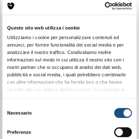
Condividi questo articolo sui social
Questo sito web utilizza i cookie
Facebook
WhatsApp
Utilizziamo i cookie per personalizzare contenuti ed
annunci, per fornire funzionalità dei social media e per
100Ml Elixir
analizzare il nostro traffico. Condividiamo inoltre
informazioni sul modo in cui utilizza il nostro sito con i
nostri partner che si occupano di analisi dei dati web,
pubblicità e social media, i quali potrebbero combinarle
Halbea Wild Might 75 è l’espressione di una forza
con altre informazioni che ha fornito loro o che hanno
istintiva e controllata, un carisma selvaggio che si
muove con eleganza.
raccolto dal suo utilizzo dei loro servizi. Acconsenta ai
Una fragranza che racconta la potenza naturale,
nostri cookie se continua ad utilizzare il nostro sito web.
intensa ma raffinata, di chi vive con energia,
leggi qui la nostra privacy policy
determinazione e uno stile deciso, lasciando una
Selezione
presenza sicura e memorabile.
Necessario
del
consenso
FRAGRANZA
Preferenze
La composizione si apre con una freschezza