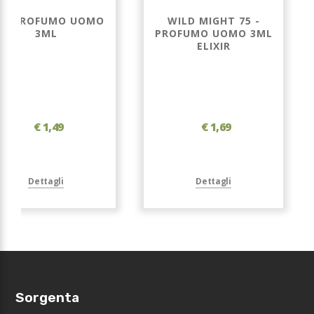
3 - PROFUMO UOMO
WILD MIGHT 75 -
3ML
PROFUMO UOMO 3ML
ELIXIR
€ 1,49
€ 1,69
Dettagli
Dettagli
Sorgenta