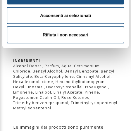
lasciando sulla pelle una traccia elegante,
persistente e incredibilmente morbida.
Acconsenti ai selezionati
PIRAMIDE OLFATTIVA
Note di testa: Muschio
Note di cuore: Fiore d'Arancio, Ylang Ylang e
Rifiuta i non necessari
Gelsomino
Note di fondo: Cashmeran
INGREDIENTI
Alcohol Denat., Parfum, Aqua, Cetrimonium
Chloride, Benzyl Alcohol, Benzyl Benzoate, Benzyl
Salicylate, Beta-Caryophyllene, Cinnamyl Alcohol,
Hexadecanolactone, Hexamethylindanopyran,
Hexyl Cinnamal, Hydroxycitronellal, Isoeugenol,
Limonene, Linalool, Linalyl Acetate, Pinene,
Pogostemon Cablin Oil, Rose Ketones,
Trimethylbenzenepropanol, Trimethylcyclopentenyl
Methylisopentenol.
Le immagini dei prodotti sono puramente