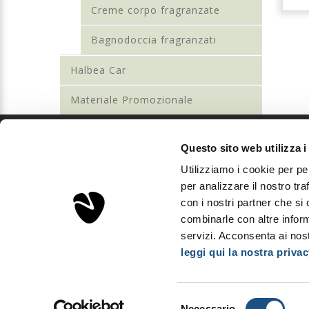
Creme corpo fragranzate
Bagnodoccia fragranzati
Halbea Car
Materiale Promozionale
Questo sito web utilizza i
Sorgenta
Utilizziamo i cookie per pe
Aps Investments S.r.l.
per analizzare il nostro tra
Via Podgora, 5 - 20122 Milano, Italia
con i nostri partner che si
P.Iva IT03893310163 - REA MI2008600
combinarle con altre inform
Capitale sociale: € 10.000
servizi. Acconsenta ai nost
leggi qui la nostra privac
Copyright © Sorgenta 2025. All Rights Reserved.
Selezione
Necessario