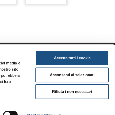
Accetta tutti i cookie
enda
Informazioni
cial media e
iamo
Privacy
nostro sito
tunità
Note legali
Acconsenti ai selezionati
i potrebbero
ri brand
Condizioni generali
ei loro
i
Rifiuta i non necessari