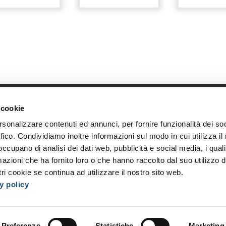
 cookie
Link diretti
Azi
rsonalizzare contenuti ed annunci, per fornire funzionalità dei so
Home
Chi s
ffico. Condividiamo inoltre informazioni sul modo in cui utilizza il 
Shop
Oppor
 occupano di analisi dei dati web, pubblicità e social media, i qual
Accedi
I nost
azioni che ha fornito loro o che hanno raccolto dal suo utilizzo d
Registrati
Event
ri cookie se continua ad utilizzare il nostro sito web.
y policy
Preferenze
Statistiche
Marketing