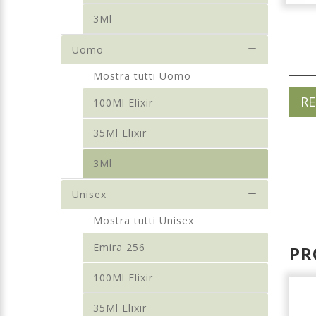
3Ml
Uomo
Mostra tutti Uomo
RE
100Ml Elixir
35Ml Elixir
3Ml
Unisex
Mostra tutti Unisex
Emira 256
PR
100Ml Elixir
35Ml Elixir