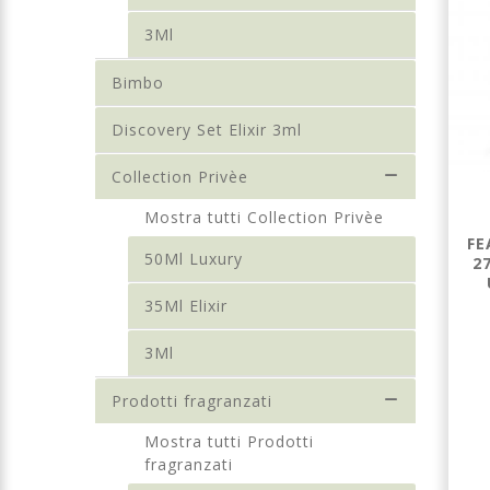
3Ml
Bimbo
Discovery Set Elixir 3ml
Collection Privèe
Mostra tutti Collection Privèe
12 - PROFUMO
57 - PROFUMO
FE
50Ml Luxury
UOMO 35ML
UOMO 35ML
2
ELIXIR
ELIXIR
35Ml Elixir
3Ml
Prodotti fragranzati
€ 22,00
€ 22,00
Mostra tutti Prodotti
Dettagli
Dettagli
fragranzati