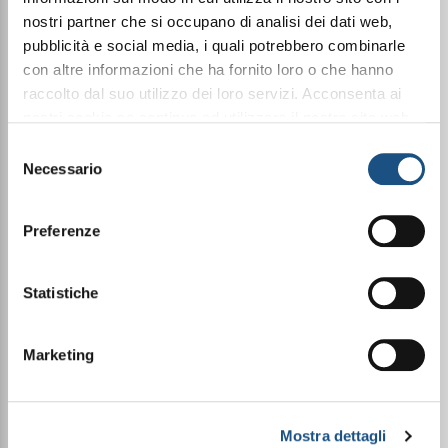
nostri partner che si occupano di analisi dei dati web,
La nostra missione: il
pubblicità e social media, i quali potrebbero combinarle
con altre informazioni che ha fornito loro o che hanno
benessere come stile di vita
raccolto dal suo utilizzo dei loro servizi. Acconsenta ai
nostri cookie se continua ad utilizzare il nostro sito web.
leggi qui la nostra privacy policy
Selezione
Necessario
del
consenso
Prodotti Made in Italy di alta
Preferenze
qualità
Statistiche
⁠⁠Risparmio e vantaggi
esclusivi
Marketing
Opportunità di guadagno
Mostra dettagli
flessibile