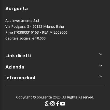
Sorgenta
Aps Investments S.r.l.
Via Podgora, 5 - 20122 Milano, Italia
P.Iva IT03893310163 - REA MI2008600
Capitale sociale: € 10.000
Link diretti
Home
Azienda
Shop
Accedi
Chi siamo
Informazioni
Registrati
Opportunità
I nostri
Privacy
brand
Note legali
Eventi
Copyright © Sorgenta 2025. All Rights Reserved.
Condizioni
generali