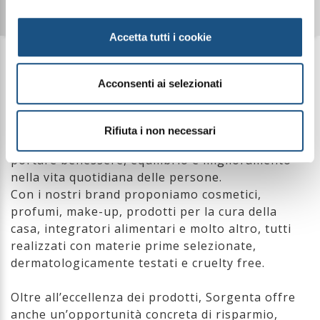
Accetta tutti i cookie
Cos'è Sorgenta?
Acconsenti ai selezionati
Sorgenta è un innovativo shop online di prodotti
Made in Italy, creati con formulazioni di alta
Rifiuta i non necessari
qualità e sviluppati secondo una filosofia precisa:
portare benessere, equilibrio e miglioramento
nella vita quotidiana delle persone.
Con i nostri brand proponiamo cosmetici,
profumi, make-up, prodotti per la cura della
casa, integratori alimentari e molto altro, tutti
realizzati con materie prime selezionate,
dermatologicamente testati e cruelty free.
Oltre all’eccellenza dei prodotti, Sorgenta offre
anche un’opportunità concreta di risparmio,