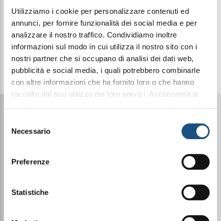
Vai allo shop e scopri i
Utilizziamo i cookie per personalizzare contenuti ed
annunci, per fornire funzionalità dei social media e per
prezzi a te riservati!
analizzare il nostro traffico. Condividiamo inoltre
informazioni sul modo in cui utilizza il nostro sito con i
Clicca qui
nostri partner che si occupano di analisi dei dati web,
pubblicità e social media, i quali potrebbero combinarle
con altre informazioni che ha fornito loro o che hanno
raccolto dal suo utilizzo dei loro servizi. Acconsenta ai
nostri cookie se continua ad utilizzare il nostro sito web.
leggi qui la nostra privacy policy
La nostra missione: il
Selezione
Necessario
del
benessere come stile di vita
consenso
Preferenze
Statistiche
Prodotti Made in Italy di alta
qualità