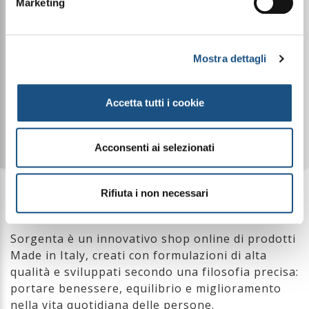
Marketing
⁠⁠Risparmio e vantaggi
esclusivi
Mostra dettagli
Accetta tutti i cookie
Opportunità di guadagno
flessibile
Acconsenti ai selezionati
Rifiuta i non necessari
Cos'è Sorgenta?
Sorgenta è un innovativo shop online di prodotti
Made in Italy, creati con formulazioni di alta
qualità e sviluppati secondo una filosofia precisa:
portare benessere, equilibrio e miglioramento
nella vita quotidiana delle persone.