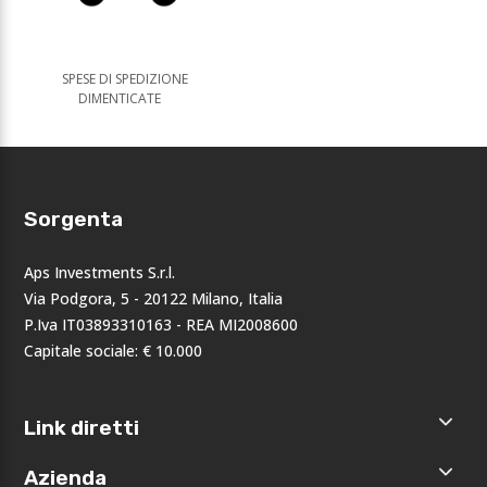
SPESE DI SPEDIZIONE
DIMENTICATE
Sorgenta
Aps Investments S.r.l.
Via Podgora, 5 - 20122 Milano, Italia
P.Iva IT03893310163 - REA MI2008600
Capitale sociale: € 10.000
Link diretti
Home
Azienda