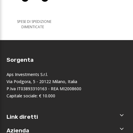
SPESE DI SPEDIZIONE
DIMENTICATE
Sorgenta
Aps Investments S.r.l.
Via Podgora, 5 - 20122 Milano, Italia
P.Iva IT03893310163 - REA MI2008600
Capitale sociale: € 10.000
Link diretti
Home
Azienda