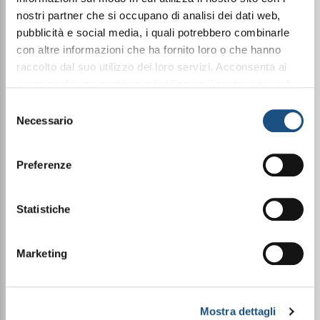
nostri partner che si occupano di analisi dei dati web,
La nostra missione: il
pubblicità e social media, i quali potrebbero combinarle
con altre informazioni che ha fornito loro o che hanno
benessere come stile di vita
raccolto dal suo utilizzo dei loro servizi. Acconsenta ai
nostri cookie se continua ad utilizzare il nostro sito web.
leggi qui la nostra privacy policy
Selezione
Necessario
del
consenso
Prodotti Made in Italy di alta
Preferenze
qualità
Statistiche
⁠⁠Risparmio e vantaggi
esclusivi
Marketing
Opportunità di guadagno
Mostra dettagli
flessibile