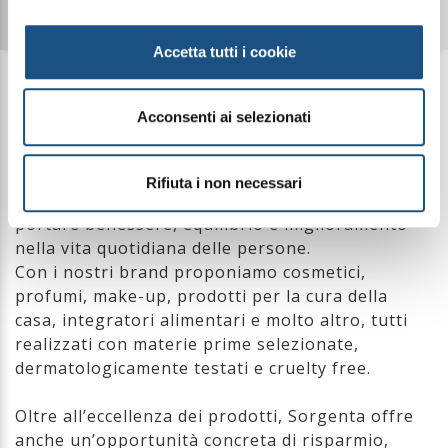
Accetta tutti i cookie
Cos'è Sorgenta?
Acconsenti ai selezionati
Sorgenta è un innovativo shop online di prodotti
Made in Italy, creati con formulazioni di alta
Rifiuta i non necessari
qualità e sviluppati secondo una filosofia precisa:
portare benessere, equilibrio e miglioramento
nella vita quotidiana delle persone.
Con i nostri brand proponiamo cosmetici,
profumi, make-up, prodotti per la cura della
casa, integratori alimentari e molto altro, tutti
realizzati con materie prime selezionate,
dermatologicamente testati e cruelty free.
Oltre all’eccellenza dei prodotti, Sorgenta offre
anche un’opportunità concreta di risparmio,