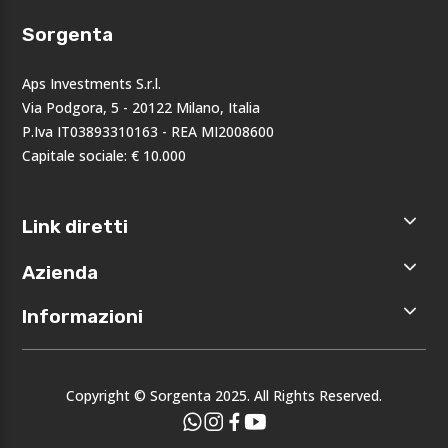
Sorgenta
Aps Investments S.r.l.
Via Podgora, 5 - 20122 Milano, Italia
P.Iva IT03893310163 - REA MI2008600
Capitale sociale: € 10.000
Link diretti
Home
Azienda
Shop
Accedi
Chi siamo
Informazioni
Registrati
Opportunità
I nostri
Privacy
brand
Note legali
Eventi
Copyright © Sorgenta 2025. All Rights Reserved.
Condizioni
generali